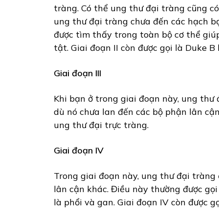
tràng. Có thể ung thư đại tràng cũng c
ung thư đại tràng chưa đến các hạch bạ
được tìm thấy trong toàn bộ cơ thể giúp
tật. Giai đoạn II còn được gọi là Duke B
Giai đoạn III
Khi bạn ở trong giai đoạn này, ung thư
dù nó chưa lan đến các bộ phận lân cận 
ung thư đại trực tràng.
Giai đoạn IV
Trong giai đoạn này, ung thư đại tràn
lân cận khác. Điều này thường được gọi
là phổi và gan. Giai đoạn IV còn được g