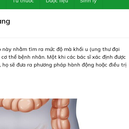
Z
Tủ thuốc
Dược liệu
Sinh lý
àng
 này nhằm tìm ra mức độ mà khối u (ung thư đại
 cơ thể bệnh nhân. Một khi các bác sĩ xác định được
, họ sẽ đưa ra phương pháp hành động hoặc điều trị