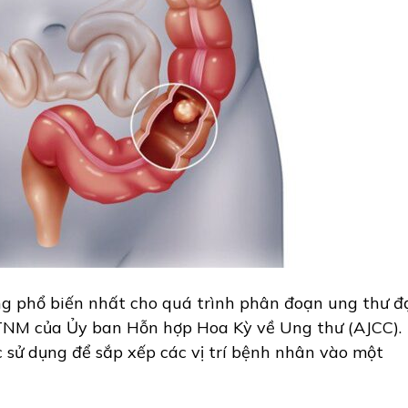
ng phổ biến nhất cho quá trình phân đoạn ung thư đ
 TNM của Ủy ban Hỗn hợp Hoa Kỳ về Ung thư (AJCC).
 sử dụng để sắp xếp các vị trí bệnh nhân vào một