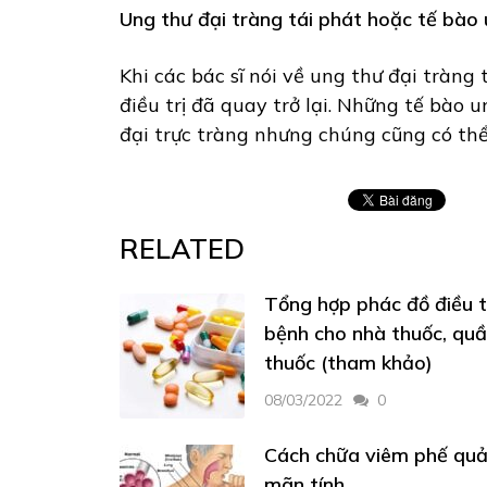
Ung thư đại tràng tái phát hoặc tế bào
Khi các bác sĩ nói về ung thư đại tràng 
điều trị đã quay trở lại. Những tế bào 
đại trực tràng nhưng chúng cũng có thể 
RELATED
Tổng hợp phác đồ điều t
bệnh cho nhà thuốc, qu
thuốc (tham khảo)
08/03/2022
0
Cách chữa viêm phế qu
mãn tính