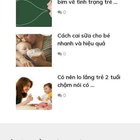
bỉm về tình trạng trẻ …
0
Cách cai sữa cho bé
nhanh và hiệu quả
0
Có nên lo lắng trẻ 2 tuổi
chậm nói có …
0