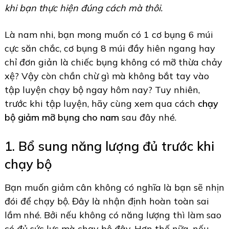
khi bạn thực hiện đúng cách mà thôi.
Là nam nhi, bạn mong muốn có 1 cơ bụng 6 múi
cực săn chắc, cơ bụng 8 múi đầy hiên ngang hay
chỉ đơn giản là chiếc bụng không có mỡ thừa chảy
xệ? Vậy còn chần chừ gì mà không bắt tay vào
tập luyện chạy bộ ngay hôm nay? Tuy nhiên,
trước khi tập luyện, hãy cùng xem qua cách
chạy
bộ giảm mỡ bụng cho nam
sau đây nhé.
1. Bổ sung năng lượng đủ trước khi
chạy bộ
Bạn muốn giảm cân không có nghĩa là bạn sẽ nhịn
đói để chạy bộ. Đây là nhận định hoàn toàn sai
lầm nhé. Bởi nếu không có năng lượng thì làm sao
có đủ sức lực mà chạy bộ đây. Hơn thế nữa, nếu