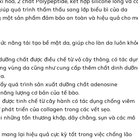
 hóa, 2 chất Polypeptide, kết hợp silicone long và c
giúp quá trình thẩm thấu sang lớp biểu bì của da
 một sản phẩm đảm bảo an toàn và hiệu quả cho m
ức năng tái tạo bề mặt da, giúp cho làn da luôn khỏ
i dưỡng chất được điều chế từ vỏ cây thông, có tác dụ
ơng vùng da cũng như cung cấp thêm chất dinh dưỡn
a.
ẩy quá trình sản xuất dưỡng chất adenosine
 năng lượng cơ bản của tế bào.
t được tinh chế từ cây hành có tác dụng chống viêm
 phát triển của collagen trong các vết sẹo.
ại những tổn thương khớp, dây chằng, sụn và các mô
 mang lại hiệu quả cực kỳ tốt trong việc chống lão