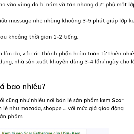
ho vào vùng da bị nám và tàn nhang đực phủ một lớ
giữa massage nhẹ nhàng khoảng 3-5 phút giúp lớp k
sau khoảng thời gian 1-2 tiếng.
 làn da, với các thành phần hoàn toàn từ thiên nhi
 dụng, nhà sản xuất khuyên dùng 3-4 lần/ ngày cho l
iá bao nhiêu?
hối cũng như nhiều nơi bán lẻ sản phẩm
kem Scar
 lẻ như mazada, shoppe … với mức giá giao động
sản phẩm.