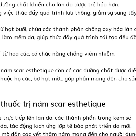
ưỡng chất khiến cho làn da được trẻ hóa hơn.
g việc thúc đẩy quá trình lưu thông, giảm sự sưng tấ
từ hạt bưởi, chứa các thành phần chống oxy hóa làn 
 làm mềm da, giúp thức đẩy quá trình tái tạo đều đ
 từ hoa cúc, có chức năng chống viêm nhiễm.
 nám scar esthetique còn có các dưỡng chất được đi
oa thuộc họ cúc, bơ hạt mỡ… góp phần mang đến cho sả
thuốc trị nám scar esthetique
 trực tiếp lên làn da, các thành phần trong kem sẽ
da, tác động kích ứng lớp tế bào phát triển da mới,
 làm mờ dần các vết thâm nám mang đến cho người dù