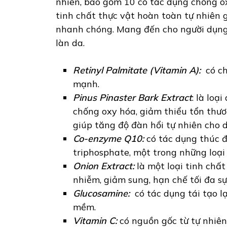
nhiên, bao gồm 10 có tác dụng chống oxi
tinh chất thực vật hoàn toàn tự nhiên 
nhanh chóng. Mang đến cho người dụng
làn da.
Retinyl Palmitate (Vitamin A):
có ch
mạnh.
Pinus Pinaster Bark Extract
: là loạ
chống oxy hóa, giảm thiểu tổn thư
giúp tăng độ đàn hổi tự nhiên cho d
Co-enzyme Q10:
có tác dụng thúc đ
triphosphate, một trong những loại
Onion Extract:
là một loại tinh chấ
nhiễm, giảm sung, hạn chế tối đa sự
Glucosamine:
có tác dụng tái tạo l
mềm.
Vitamin C:
có nguồn gốc từ tự nhiên