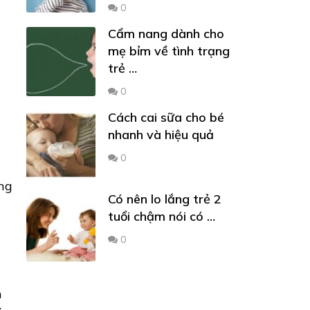
0
Cẩm nang dành cho
mẹ bỉm về tình trạng
trẻ …
0
Cách cai sữa cho bé
nhanh và hiệu quả
0
ơng
Có nên lo lắng trẻ 2
tuổi chậm nói có …
0
n