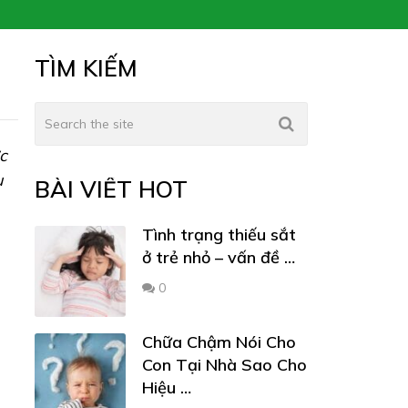
TÌM KIẾM
c
u
BÀI VIẾT HOT
Tình trạng thiếu sắt
ở trẻ nhỏ – vấn đề …
0
Chữa Chậm Nói Cho
Con Tại Nhà Sao Cho
Hiệu …