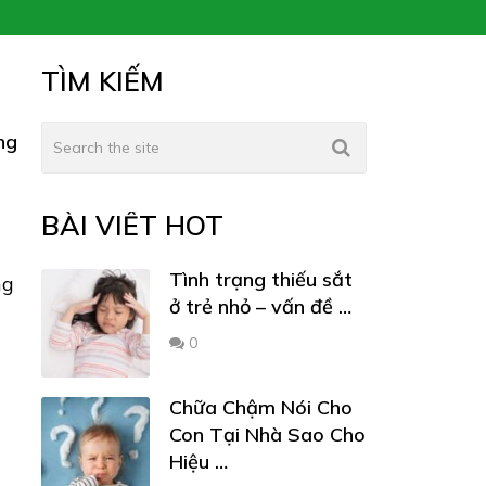
TÌM KIẾM
ng
BÀI VIẾT HOT
Tình trạng thiếu sắt
ng
ở trẻ nhỏ – vấn đề …
0
Chữa Chậm Nói Cho
Con Tại Nhà Sao Cho
Hiệu …