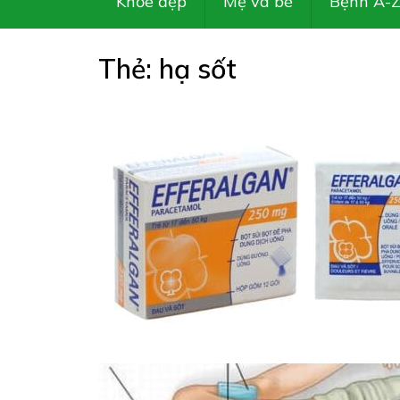
Khỏe đẹp
Mẹ và bé
Bệnh A-
Thẻ:
hạ sốt