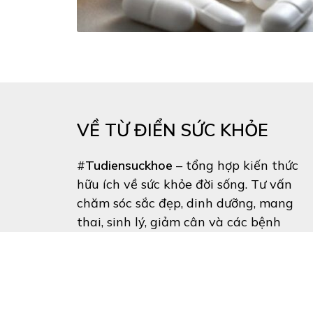
VỀ TỪ ĐIỂN SỨC KHỎE
#
Tudiensuckhoe
– tổng hợp kiến thức
hữu ích về sức khỏe đời sống. Tư vấn
chăm sóc sắc đẹp, dinh dưỡng, mang
thai, sinh lý, giảm cân và các bệnh
thường gặp.
Lưu ý
: Thông tin trên website chỉ có
tính chất tham khảo và ko thể thay