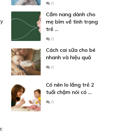
0
Cẩm nang dành cho
ay
mẹ bỉm về tình trạng
trẻ …
0
Cách cai sữa cho bé
nhanh và hiệu quả
0
Có nên lo lắng trẻ 2
tuổi chậm nói có …
0
c