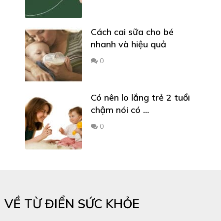
Cách cai sữa cho bé
nhanh và hiệu quả
0
Có nên lo lắng trẻ 2 tuổi
chậm nói có …
0
VỀ TỪ ĐIỂN SỨC KHỎE