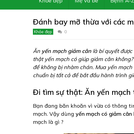
Khỏe đẹp
Mẹ và bé
Bệnh A-
Đánh bay mỡ thừa với các m
Khỏe đẹp
0
Ăn
yến mạch giảm cân
là bí quyết được
thật yến mạch có giúp giảm cân không?
để không bị nhàm chán. Mua yến mạch ở
chuẩn bị tất cả để bắt đầu hành trình 
Đi tìm sự thật: Ăn yến mạch
Bạn đang băn khoăn vì vừa có thông ti
mạch. Vậy dùng
yến mạch có giảm cân
mạch là gì ?