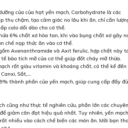
 dưỡng của của hạt yến mạch, Carbohydrate là các
ấp thu chậm, tạo cảm giác no lâu khi ăn, chỉ cần lượn
p calo dồi dào cho cơ thể.
hứa 6% chất xơ hòa tan, khi vào bụng chất xơ gây no
n chế nạp thức ăn vào cơ thể.
 gồm Avenanthramide và Axit ferulic, hợp chất này t
 tế bào tích mỡ của cơ thể giúp đốt cháy mỡ thừa.
mạch rất giàu vitamin và khoáng chất, có thể kể đến
 Canxi, Sắt,….
% thành phần của yến mạch, giúp cung cấp đầy đ
h cũng như thực tế nghiên cứu, phần lớn các chuyê
để giảm cân đạt hiệu quả nhất. Tuy nhiên, yến mạc
rất nhiều vào cách chế biến các món ăn. Mời bạn t