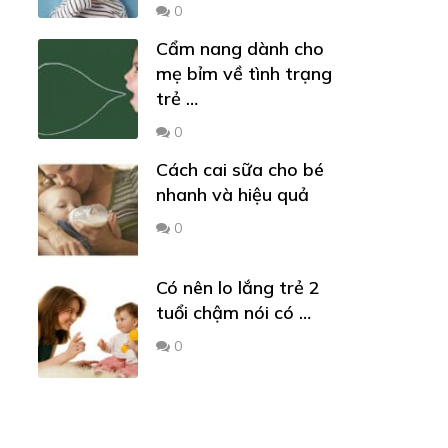
0
Cẩm nang dành cho
mẹ bỉm về tình trạng
trẻ …
0
Cách cai sữa cho bé
nhanh và hiệu quả
0
Có nên lo lắng trẻ 2
tuổi chậm nói có …
0