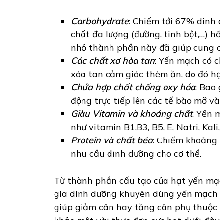
Carbohydrate
: Chiếm tới 67% dinh
chất đa lượng (đường, tinh bột,…) h
nhỏ thành phần này đã giúp cung cấ
Các chất xơ hòa tan
: Yến mạch có c
xóa tan cảm giác thèm ăn, do đó hạ
Chứa hợp chất chống oxy hóa
: Bao
động trực tiếp lên các tế bào mỡ và
Giàu Vitamin và khoáng chất
: Yến 
như vitamin B1,B3, B5, E, Natri, Kali,
Protein và chất béo
:
Chiếm khoảng 9
nhu cầu dinh dưỡng cho cơ thể.
Từ thành phần cấu tạo của hạt yến mạc
gia dinh dưỡng khuyên dùng yến mạch 
giúp giảm cân hay tăng cân phụ thuộc 