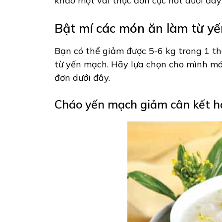
khảo một vài thực đơn cực hot dưới đây
Bật mí các món ăn làm từ yế
Bạn có thể giảm được 5-6 kg trong 1 t
từ yến mạch. Hãy lựa chọn cho mình m
đơn dưới đây.
Cháo yến mạch giảm cân kết 