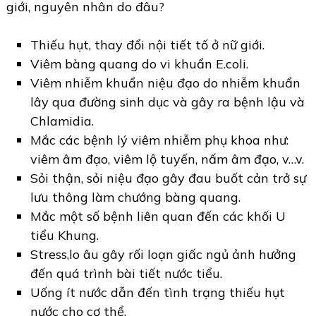
giới, nguyên nhân do đâu?
Thiếu hụt, thay đổi nội tiết tố ở nữ giới.
Viêm bàng quang do vi khuẩn E.coli.
Viêm nhiễm khuẩn niệu đạo do nhiễm khuẩn
lây qua đường sinh dục và gây ra bệnh lậu và
Chlamidia.
Mắc các bệnh lý viêm nhiễm phụ khoa như:
viêm âm đạo, viêm lộ tuyến, nấm âm đạo, v…v.
Sỏi thận, sỏi niệu đạo gây đau buốt cản trở sự
lưu thông làm chướng bàng quang.
Mắc một số bệnh liên quan đến các khối U
tiểu Khung.
Stress,lo âu gây rối loạn giấc ngủ ảnh hưởng
đến quá trình bài tiết nước tiểu.
Uống ít nước dẫn đến tình trạng thiếu hụt
nước cho cơ thể.