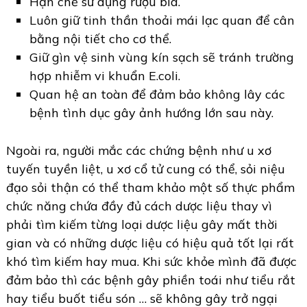
Hạn chế sử dụng rượu bia.
Luôn giữ tinh thần thoải mái lạc quan để cân
bằng nội tiết cho cơ thể.
Giữ gìn vệ sinh vùng kín sạch sẽ tránh trường
hợp nhiễm vi khuẩn E.coli.
Quan hệ an toàn để đảm bảo không lây các
bệnh tình dục gây ảnh hướng lớn sau này.
Ngoài ra, người mắc các chứng bệnh như u xơ
tuyến tuyền liệt, u xơ cổ tử cung có thể, sỏi niệu
đạo sỏi thận có thể tham khảo một số thực phẩm
chức năng chứa đầy đủ cách dược liệu thay vì
phải tìm kiếm từng loại dược liệu gây mất thời
gian và có những dược liệu có hiệu quả tốt lại rất
khó tìm kiếm hay mua. Khi sức khỏe mình đã được
đảm bảo thì các bệnh gây phiền toái như tiểu rắt
hay tiểu buốt tiểu són … sẽ không gây trở ngại