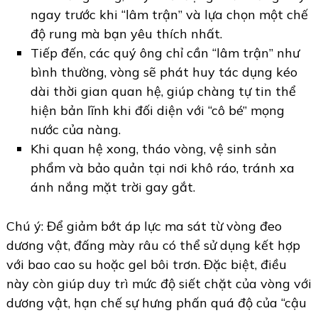
ngay trước khi “lâm trận” và lựa chọn một chế
độ rung mà bạn yêu thích nhất.
Tiếp đến, các quý ông chỉ cần “lâm trận” như
bình thường, vòng sẽ phát huy tác dụng kéo
dài thời gian quan hệ, giúp chàng tự tin thể
hiện bản lĩnh khi đối diện với “cô bé” mọng
nước của nàng.
Khi quan hệ xong, tháo vòng, vệ sinh sản
phẩm và bảo quản tại nơi khô ráo, tránh xa
ánh nắng mặt trời gay gắt.
Chú ý: Để giảm bớt áp lực ma sát từ vòng đeo
dương vật, đấng mày râu có thể sử dụng kết hợp
với bao cao su hoặc gel bôi trơn. Đặc biệt, điều
này còn giúp duy trì mức độ siết chặt của vòng với
dương vật, hạn chế sự hưng phấn quá độ của “cậu