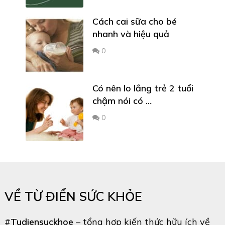
Cách cai sữa cho bé
nhanh và hiệu quả
0
Có nên lo lắng trẻ 2 tuổi
chậm nói có …
0
VỀ TỪ ĐIỂN SỨC KHỎE
#
Tudiensuckhoe
– tổng hợp kiến thức hữu ích về