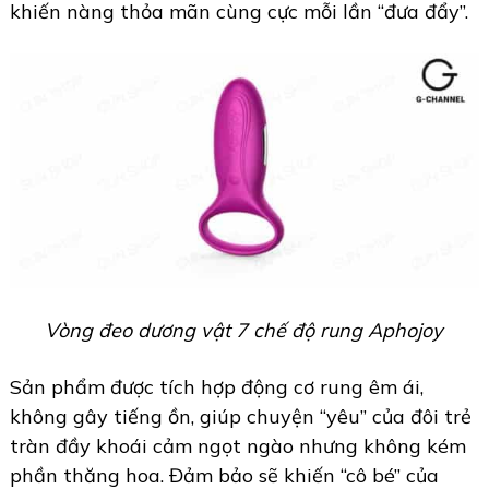
khiến nàng thỏa mãn cùng cực mỗi lần “đưa đẩy”.
Vòng đeo dương vật 7 chế độ rung Aphojoy
Sản phẩm được tích hợp động cơ rung êm ái,
không gây tiếng ồn, giúp chuyện “yêu” của đôi trẻ
tràn đầy khoái cảm ngọt ngào nhưng không kém
phần thăng hoa. Đảm bảo sẽ khiến “cô bé” của