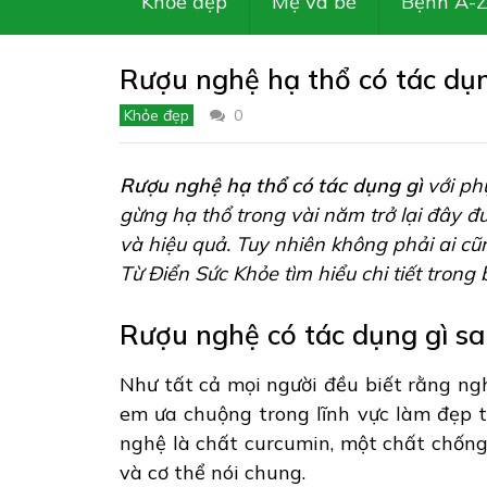
Khỏe đẹp
Mẹ và bé
Bệnh A-
Rượu nghệ hạ thổ có tác dụn
Khỏe đẹp
0
Rượu nghệ hạ thổ có tác dụng gì
với ph
gừng hạ thổ trong vài năm trở lại đây đ
và hiệu quả. Tuy nhiên không phải ai c
Từ Điển Sức Khỏe tìm hiểu chi tiết trong 
Rượu nghệ có tác dụng gì sa
Như tất cả mọi người đều biết rằng ngh
em ưa chuộng trong lĩnh vực làm đẹp t
nghệ là chất curcumin, một chất chống 
và cơ thể nói chung.