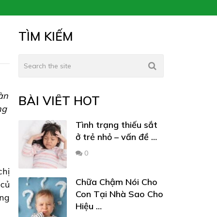
TÌM KIẾM
àn
BÀI VIẾT HOT
ng
Tình trạng thiếu sắt
ở trẻ nhỏ – vấn đề …
0
chị
Chữa Chậm Nói Cho
 củ
Con Tại Nhà Sao Cho
êng
Hiệu …