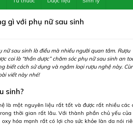
Z
Tủ thuốc
Dược liệu
Sinh lý
g gì với phụ nữ sau sinh
ụ nữ sau sinh là điều mà nhiều người quan tâm. Rượu
ược coi là “thần dược” chăm sóc phụ nữ sau sinh an to
ũng biết cách sử dụng và ngâm loại rượu nghệ này. Cù
bài viết này nhé!
u sinh?
ệ là một nguyên liệu rất tốt và được rất nhiều các 
rong thời gian rất lâu. Với thành phần chủ yếu của
oxy hóa mạnh rất có lợi cho sức khỏe làn da nói ri