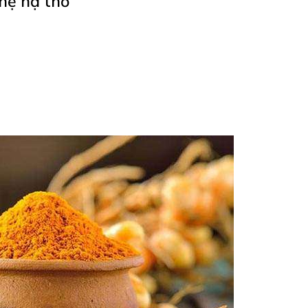
hệ hạ thổ