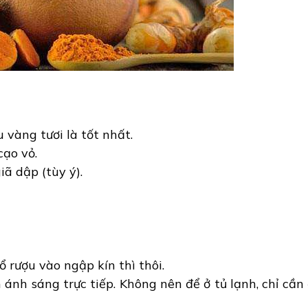
vàng tươi là tốt nhất.
cạo vỏ.
ã dập (tùy ý).
ổ rượu vào ngập kín thì thôi.
 ánh sáng trực tiếp. Không nên để ở tủ lạnh, chỉ cần