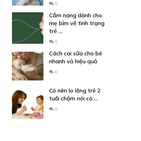
0
Cẩm nang dành cho
mẹ bỉm về tình trạng
trẻ …
0
Cách cai sữa cho bé
nhanh và hiệu quả
0
Có nên lo lắng trẻ 2
tuổi chậm nói có …
0