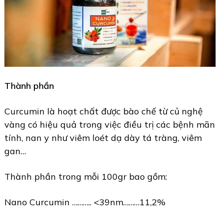
Thành phần
Curcumin là hoạt chất được bào chế từ củ nghệ
vàng có hiệu quả trong việc điều trị các bệnh mãn
tính, nan y như viêm loét dạ dày tá tràng, viêm
gan…
Thành phần trong mỗi 100gr bao gồm:
Nano Curcumin ……….. <39nm………11,2%